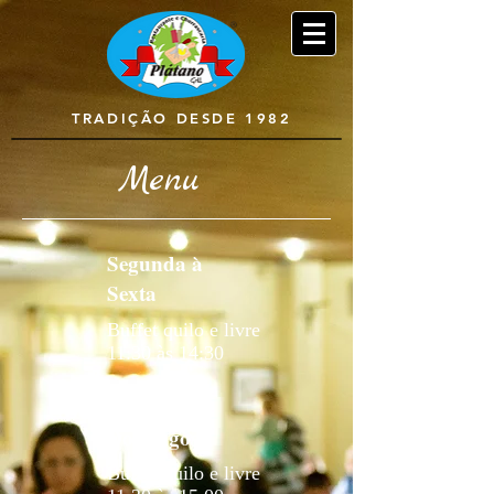
TRADIÇÃO DESDE 1982
Menu
Segunda à
Sexta
Buffet quilo e livre
11:30 às 14:30
Sábados e
Domingos
Buffet quilo e livre